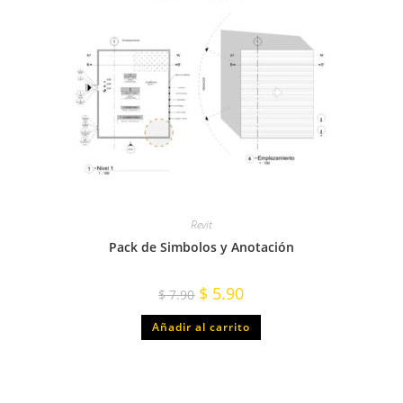
Revit
Pack de Simbolos y Anotación
$
5.90
$
7.90
Añadir al carrito