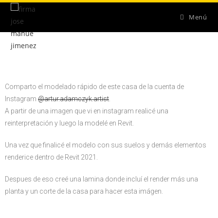
Menú
Comparto el modelado rápido de este casa de la cuenta de
Instagram
@artur.adamczyk.artist
.
A partir de una imagen que vi en instagram realicé una
reinterpretación y luego la modelé en Revit.
Una vez que finalicé el modelo con sus suelos y demás elementos
renderice dentro de Revit 2021.
Despues de eso creé una lamina donde incluí el render más una
planta y un corte de la casa para hacer esta imágen.